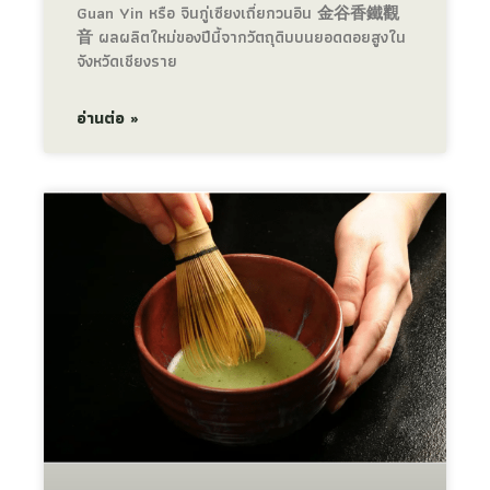
Guan Yin หรือ จินกู่เซียงเถี่ยกวนอิน 金谷香鐵觀
音 ผลผลิตใหม่ของปีนี้จากวัตถุดิบบนยอดดอยสูงใน
จังหวัดเชียงราย
อ่านต่อ »