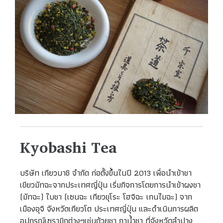
Kyobashi Tea
บริษัท เกียวบาชิ จำกัด ก่อตั้งขึ้นในปี 2013 เพื่อนำเข้าชา
เขียวมัทฉะจากประเทศญี่ปุ่น เริ่มกิจการโดยการนำเข้าผงชา
(มัทฉะ) ใบชา (เซนฉะ เกียวขุโระ โฮจิฉะ เกนไมฉะ) จาก
เมืองอุจิ จังหวัดเกียวโต ประเทศญี่ปุ่น และดำเนินการผลิต
อุปกรณ์เซรามิกต่างๆเช่นถ้วยชา กาน้ำชา ที่จังหวัดลำปาง