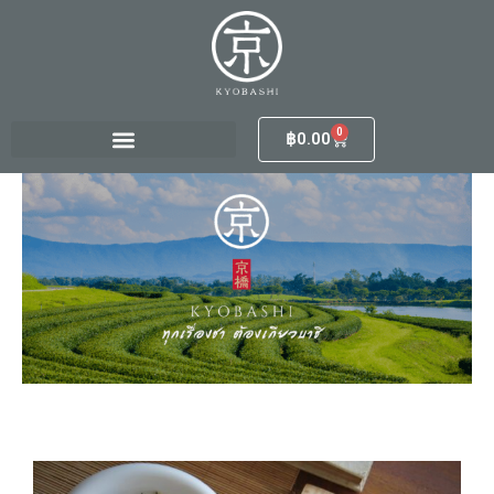
Skip
to
content
0
Cart
฿
0.00