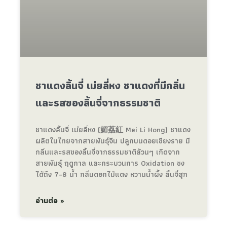
ชาแดงลิ้นจี่ เม่ยลี่หง ชาแดงที่มีกลิ่น
และรสของลิ้นจี่จากธรรมชาติ
ชาแดงลิ้นจี่ เม่ยลี่หง (媚荔紅 Mei Li Hong) ชาแดง
ผลิตในไทยจากสายพันธุ์จีน ปลูกบนดอยเชียงราย มี
กลิ่นและรสของลิ้นจี่จากธรรมชาติล้วนๆ เกิดจาก
สายพันธุ์ ฤดูกาล และกระบวนการ Oxidation ชง
ได้ถึง 7-8 น้ำ กลิ่นดอกไม้แดง หวานน้ำผึ้ง ลิ้นจี่สุก
อ่านต่อ »